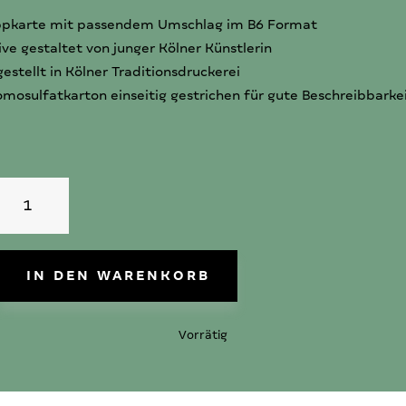
ppkarte mit passendem Umschlag im B6 Format
ve gestaltet von junger Kölner Künstlerin
estellt in Kölner Traditionsdruckerei
mosulfatkarton einseitig gestrichen für gute Beschreibbarke
GRUSSKARTE
ZU
BAT
MIZWA
IN DEN WARENKORB
MENGE
Vorrätig