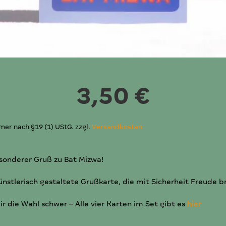
3,50
€
er nach §19 (1) UStG.
zzgl.
Versandkosten
sonderer Gruß zu Bat Mizwa!
ünstlerisch gestaltete Grußkarte, die mit Sicherheit Freude br
Dir die Wahl schwer – Alle vier Karten im Set gibt es
hier