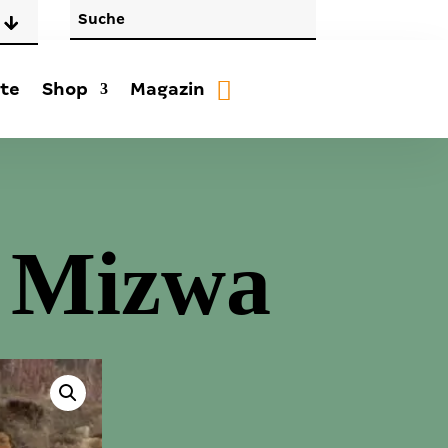
te
Shop
Magazin
t Mizwa