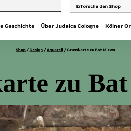
Erforsche den Shop
e Geschichte
Über Judaica Cologne
Kölner Or
Shop
/
Design
/
Aquarell
/ Grusskarte zu Bat Mizwa
arte zu Ba