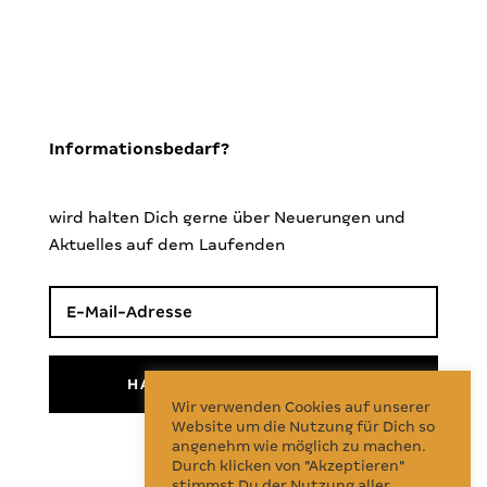
Informationsbedarf?
wird halten Dich gerne über Neuerungen und
Aktuelles auf dem Laufenden
HALTE MICH INFORMIERT!
Wir verwenden Cookies auf unserer
Website um die Nutzung für Dich so
angenehm wie möglich zu machen.
Follow Us
Durch klicken von "Akzeptieren"
stimmst Du der Nutzung aller